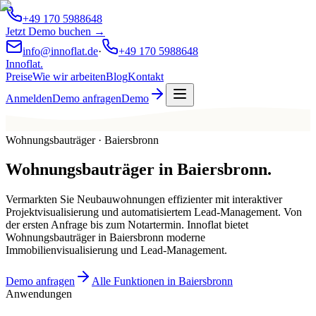
+49 170 5988648
Jetzt Demo buchen →
info@innoflat.de
·
+49 170 5988648
Innoflat
.
Preise
Wie wir arbeiten
Blog
Kontakt
Anmelden
Demo anfragen
Demo
Wohnungsbauträger · Baiersbronn
Wohnungsbauträger
in
Baiersbronn
.
Vermarkten Sie Neubauwohnungen effizienter mit interaktiver
Projektvisualisierung und automatisiertem Lead-Management. Von
der ersten Anfrage bis zum Notartermin. Innoflat bietet
Wohnungsbauträger in Baiersbronn moderne
Immobilienvisualisierung und Lead-Management.
Demo anfragen
Alle Funktionen in Baiersbronn
Anwendungen