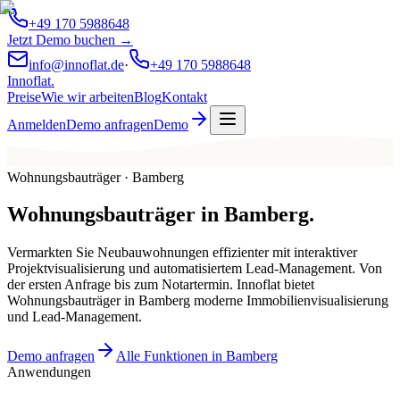
+49 170 5988648
Jetzt Demo buchen →
info@innoflat.de
·
+49 170 5988648
Innoflat
.
Preise
Wie wir arbeiten
Blog
Kontakt
Anmelden
Demo anfragen
Demo
Wohnungsbauträger · Bamberg
Wohnungsbauträger
in
Bamberg
.
Vermarkten Sie Neubauwohnungen effizienter mit interaktiver
Projektvisualisierung und automatisiertem Lead-Management. Von
der ersten Anfrage bis zum Notartermin. Innoflat bietet
Wohnungsbauträger in Bamberg moderne Immobilienvisualisierung
und Lead-Management.
Demo anfragen
Alle Funktionen in Bamberg
Anwendungen