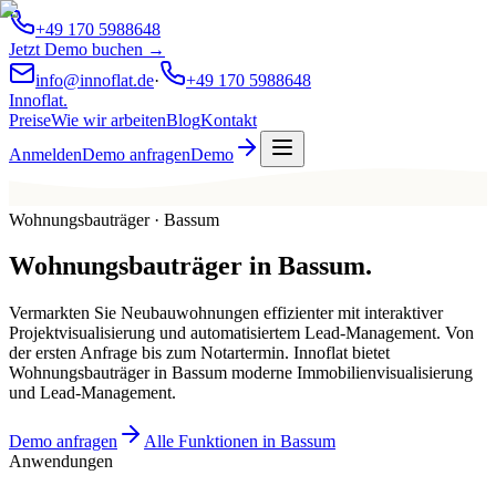
+49 170 5988648
Jetzt Demo buchen →
info@innoflat.de
·
+49 170 5988648
Innoflat
.
Preise
Wie wir arbeiten
Blog
Kontakt
Anmelden
Demo anfragen
Demo
Wohnungsbauträger · Bassum
Wohnungsbauträger
in
Bassum
.
Vermarkten Sie Neubauwohnungen effizienter mit interaktiver
Projektvisualisierung und automatisiertem Lead-Management. Von
der ersten Anfrage bis zum Notartermin. Innoflat bietet
Wohnungsbauträger in Bassum moderne Immobilienvisualisierung
und Lead-Management.
Demo anfragen
Alle Funktionen in Bassum
Anwendungen