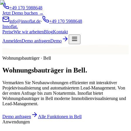
+49 170 5988648
Jetzt Demo buchen →
info@innoflat.de
·
+49 170 5988648
Innoflat
.
Preise
Wie wir arbeiten
Blog
Kontakt
Anmelden
Demo anfragen
Demo
Wohnungsbauträger · Bell
Wohnungsbauträger
in
Bell
.
Vermarkten Sie Neubauwohnungen effizienter mit interaktiver
Projektvisualisierung und automatisiertem Lead-Management. Von
der ersten Anfrage bis zum Notartermin. Innoflat bietet
Wohnungsbauträger in Bell moderne Immobilienvisualisierung und
Lead-Management.
Demo anfragen
Alle Funktionen in Bell
Anwendungen