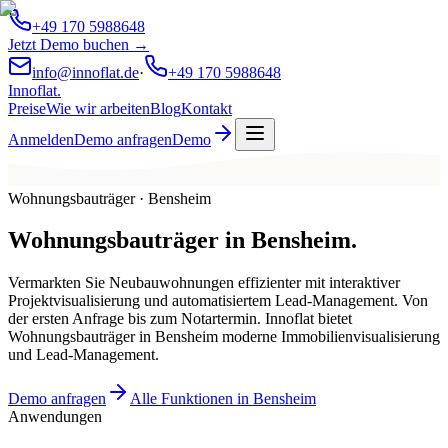
+49 170 5988648
Jetzt Demo buchen →
info@innoflat.de
·
+49 170 5988648
Innoflat
.
Preise
Wie wir arbeiten
Blog
Kontakt
Anmelden
Demo anfragen
Demo
Wohnungsbauträger · Bensheim
Wohnungsbauträger
in
Bensheim
.
Vermarkten Sie Neubauwohnungen effizienter mit interaktiver
Projektvisualisierung und automatisiertem Lead-Management. Von
der ersten Anfrage bis zum Notartermin. Innoflat bietet
Wohnungsbauträger in Bensheim moderne Immobilienvisualisierung
und Lead-Management.
Demo anfragen
Alle Funktionen in Bensheim
Anwendungen