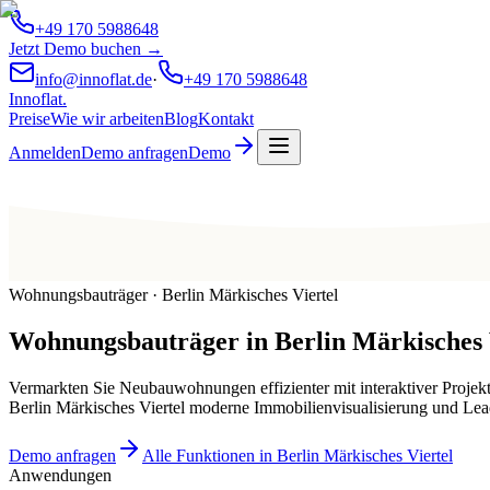
+49 170 5988648
Jetzt Demo buchen →
info@innoflat.de
·
+49 170 5988648
Innoflat
.
Preise
Wie wir arbeiten
Blog
Kontakt
Anmelden
Demo anfragen
Demo
Wohnungsbauträger · Berlin Märkisches Viertel
Wohnungsbauträger
in
Berlin Märkisches 
Vermarkten Sie Neubauwohnungen effizienter mit interaktiver Projek
Berlin Märkisches Viertel moderne Immobilienvisualisierung und L
Demo anfragen
Alle Funktionen in Berlin Märkisches Viertel
Anwendungen