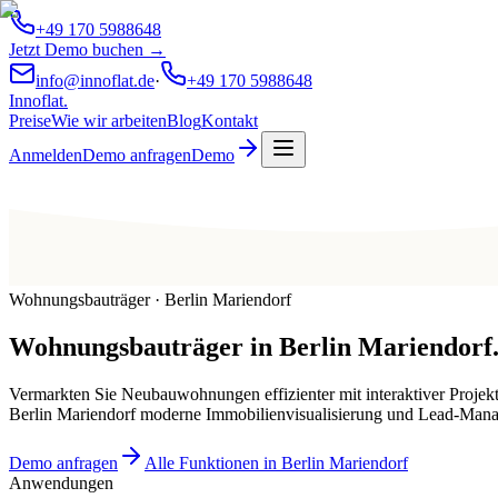
+49 170 5988648
Jetzt Demo buchen →
info@innoflat.de
·
+49 170 5988648
Innoflat
.
Preise
Wie wir arbeiten
Blog
Kontakt
Anmelden
Demo anfragen
Demo
Wohnungsbauträger · Berlin Mariendorf
Wohnungsbauträger
in
Berlin Mariendorf
Vermarkten Sie Neubauwohnungen effizienter mit interaktiver Projek
Berlin Mariendorf moderne Immobilienvisualisierung und Lead-Man
Demo anfragen
Alle Funktionen in Berlin Mariendorf
Anwendungen