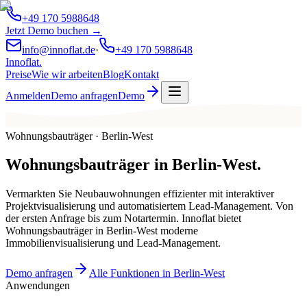
+49 170 5988648
Jetzt Demo buchen →
info@innoflat.de
·
+49 170 5988648
Innoflat
.
Preise
Wie wir arbeiten
Blog
Kontakt
Anmelden
Demo anfragen
Demo
Wohnungsbauträger · Berlin-West
Wohnungsbauträger
in
Berlin-West
.
Vermarkten Sie Neubauwohnungen effizienter mit interaktiver
Projektvisualisierung und automatisiertem Lead-Management. Von
der ersten Anfrage bis zum Notartermin. Innoflat bietet
Wohnungsbauträger in Berlin-West moderne
Immobilienvisualisierung und Lead-Management.
Demo anfragen
Alle Funktionen in Berlin-West
Anwendungen