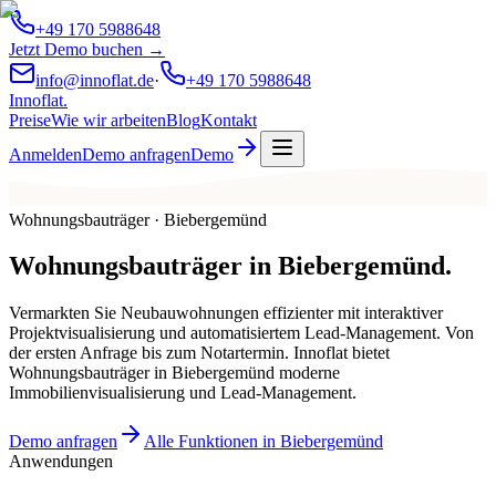
+49 170 5988648
Jetzt Demo buchen →
info@innoflat.de
·
+49 170 5988648
Innoflat
.
Preise
Wie wir arbeiten
Blog
Kontakt
Anmelden
Demo anfragen
Demo
Wohnungsbauträger · Biebergemünd
Wohnungsbauträger
in
Biebergemünd
.
Vermarkten Sie Neubauwohnungen effizienter mit interaktiver
Projektvisualisierung und automatisiertem Lead-Management. Von
der ersten Anfrage bis zum Notartermin. Innoflat bietet
Wohnungsbauträger in Biebergemünd moderne
Immobilienvisualisierung und Lead-Management.
Demo anfragen
Alle Funktionen in Biebergemünd
Anwendungen