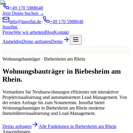
+49 170 5988648
Jetzt Demo buchen →
info@innoflat.de
·
+49 170 5988648
Innoflat
.
Preise
Wie wir arbeiten
Blog
Kontakt
Anmelden
Demo anfragen
Demo
Wohnungsbauträger · Biebesheim am Rhein
Wohnungsbauträger
in
Biebesheim am
Rhein
.
Vermarkten Sie Neubauwohnungen effizienter mit interaktiver
Projektvisualisierung und automatisiertem Lead-Management. Von
der ersten Anfrage bis zum Notartermin. Innoflat bietet
Wohnungsbauträger in Biebesheim am Rhein moderne
Immobilienvisualisierung und Lead-Management.
Demo anfragen
Alle Funktionen in Biebesheim am Rhein
Anwendungen