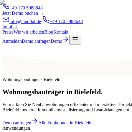
+49 170 5988648
Jetzt Demo buchen →
info@innoflat.de
·
+49 170 5988648
Innoflat
.
Preise
Wie wir arbeiten
Blog
Kontakt
Anmelden
Demo anfragen
Demo
Wohnungsbauträger · Bielefeld
Wohnungsbauträger
in
Bielefeld
.
Vermarkten Sie Neubauwohnungen effizienter mit interaktiver Projek
Bielefeld moderne Immobilienvisualisierung und Lead-Management.
Demo anfragen
Alle Funktionen in Bielefeld
Anwendungen