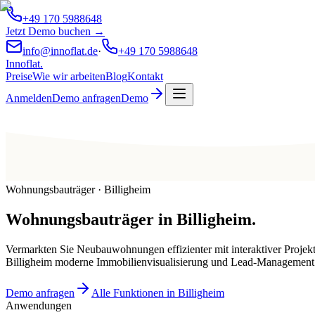
+49 170 5988648
Jetzt Demo buchen →
info@innoflat.de
·
+49 170 5988648
Innoflat
.
Preise
Wie wir arbeiten
Blog
Kontakt
Anmelden
Demo anfragen
Demo
Wohnungsbauträger · Billigheim
Wohnungsbauträger
in
Billigheim
.
Vermarkten Sie Neubauwohnungen effizienter mit interaktiver Projek
Billigheim moderne Immobilienvisualisierung und Lead-Management
Demo anfragen
Alle Funktionen in Billigheim
Anwendungen