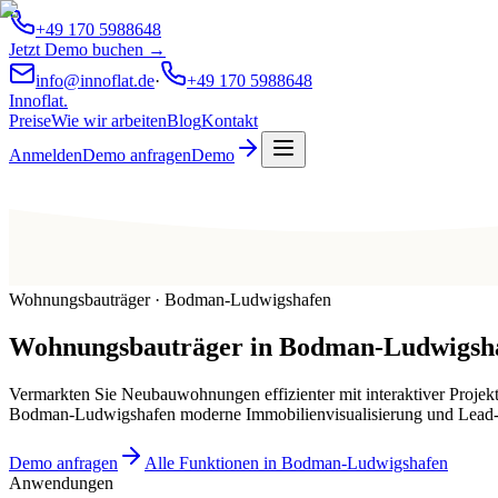
+49 170 5988648
Jetzt Demo buchen →
info@innoflat.de
·
+49 170 5988648
Innoflat
.
Preise
Wie wir arbeiten
Blog
Kontakt
Anmelden
Demo anfragen
Demo
Wohnungsbauträger · Bodman-Ludwigshafen
Wohnungsbauträger
in
Bodman-Ludwigsh
Vermarkten Sie Neubauwohnungen effizienter mit interaktiver Projek
Bodman-Ludwigshafen moderne Immobilienvisualisierung und Lea
Demo anfragen
Alle Funktionen in Bodman-Ludwigshafen
Anwendungen