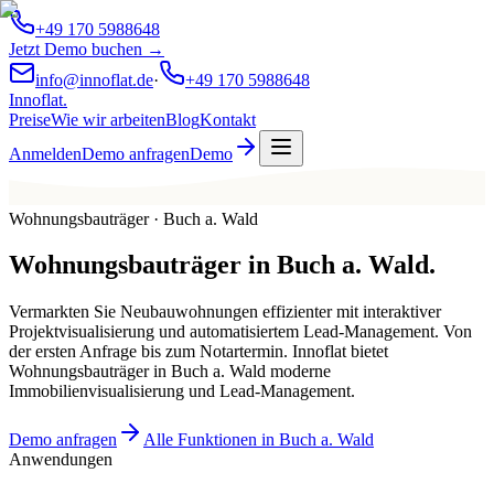
+49 170 5988648
Jetzt Demo buchen →
info@innoflat.de
·
+49 170 5988648
Innoflat
.
Preise
Wie wir arbeiten
Blog
Kontakt
Anmelden
Demo anfragen
Demo
Wohnungsbauträger · Buch a. Wald
Wohnungsbauträger
in
Buch a. Wald
.
Vermarkten Sie Neubauwohnungen effizienter mit interaktiver
Projektvisualisierung und automatisiertem Lead-Management. Von
der ersten Anfrage bis zum Notartermin. Innoflat bietet
Wohnungsbauträger in Buch a. Wald moderne
Immobilienvisualisierung und Lead-Management.
Demo anfragen
Alle Funktionen in Buch a. Wald
Anwendungen