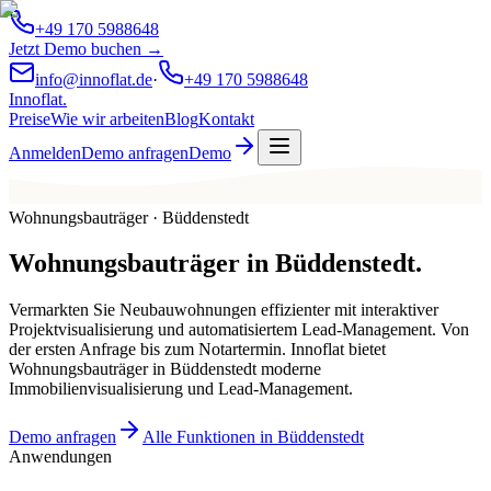
+49 170 5988648
Jetzt Demo buchen →
info@innoflat.de
·
+49 170 5988648
Innoflat
.
Preise
Wie wir arbeiten
Blog
Kontakt
Anmelden
Demo anfragen
Demo
Wohnungsbauträger · Büddenstedt
Wohnungsbauträger
in
Büddenstedt
.
Vermarkten Sie Neubauwohnungen effizienter mit interaktiver
Projektvisualisierung und automatisiertem Lead-Management. Von
der ersten Anfrage bis zum Notartermin. Innoflat bietet
Wohnungsbauträger in Büddenstedt moderne
Immobilienvisualisierung und Lead-Management.
Demo anfragen
Alle Funktionen in Büddenstedt
Anwendungen