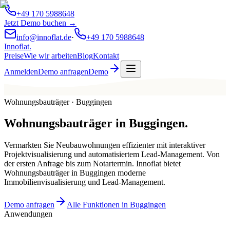
+49 170 5988648
Jetzt Demo buchen →
info@innoflat.de
·
+49 170 5988648
Innoflat
.
Preise
Wie wir arbeiten
Blog
Kontakt
Anmelden
Demo anfragen
Demo
Wohnungsbauträger · Buggingen
Wohnungsbauträger
in
Buggingen
.
Vermarkten Sie Neubauwohnungen effizienter mit interaktiver
Projektvisualisierung und automatisiertem Lead-Management. Von
der ersten Anfrage bis zum Notartermin. Innoflat bietet
Wohnungsbauträger in Buggingen moderne
Immobilienvisualisierung und Lead-Management.
Demo anfragen
Alle Funktionen in Buggingen
Anwendungen