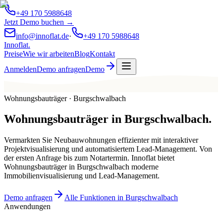
+49 170 5988648
Jetzt Demo buchen →
info@innoflat.de
·
+49 170 5988648
Innoflat
.
Preise
Wie wir arbeiten
Blog
Kontakt
Anmelden
Demo anfragen
Demo
Wohnungsbauträger · Burgschwalbach
Wohnungsbauträger
in
Burgschwalbach
.
Vermarkten Sie Neubauwohnungen effizienter mit interaktiver
Projektvisualisierung und automatisiertem Lead-Management. Von
der ersten Anfrage bis zum Notartermin. Innoflat bietet
Wohnungsbauträger in Burgschwalbach moderne
Immobilienvisualisierung und Lead-Management.
Demo anfragen
Alle Funktionen in Burgschwalbach
Anwendungen