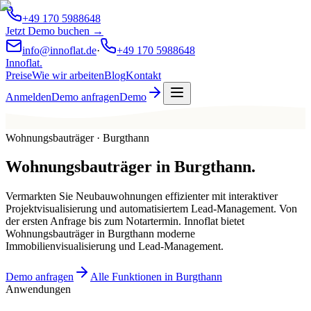
+49 170 5988648
Jetzt Demo buchen →
info@innoflat.de
·
+49 170 5988648
Innoflat
.
Preise
Wie wir arbeiten
Blog
Kontakt
Anmelden
Demo anfragen
Demo
Wohnungsbauträger · Burgthann
Wohnungsbauträger
in
Burgthann
.
Vermarkten Sie Neubauwohnungen effizienter mit interaktiver
Projektvisualisierung und automatisiertem Lead-Management. Von
der ersten Anfrage bis zum Notartermin. Innoflat bietet
Wohnungsbauträger in Burgthann moderne
Immobilienvisualisierung und Lead-Management.
Demo anfragen
Alle Funktionen in Burgthann
Anwendungen