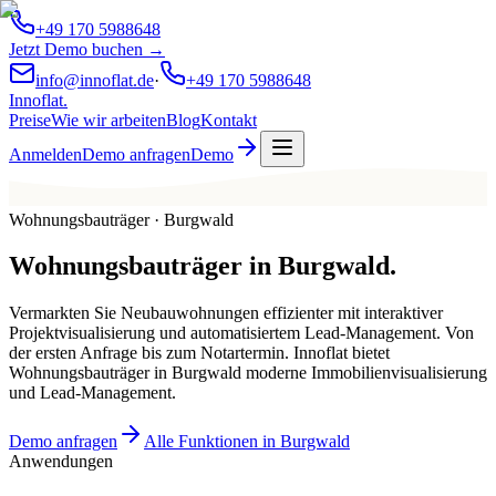
+49 170 5988648
Jetzt Demo buchen →
info@innoflat.de
·
+49 170 5988648
Innoflat
.
Preise
Wie wir arbeiten
Blog
Kontakt
Anmelden
Demo anfragen
Demo
Wohnungsbauträger · Burgwald
Wohnungsbauträger
in
Burgwald
.
Vermarkten Sie Neubauwohnungen effizienter mit interaktiver
Projektvisualisierung und automatisiertem Lead-Management. Von
der ersten Anfrage bis zum Notartermin. Innoflat bietet
Wohnungsbauträger in Burgwald moderne Immobilienvisualisierung
und Lead-Management.
Demo anfragen
Alle Funktionen in Burgwald
Anwendungen