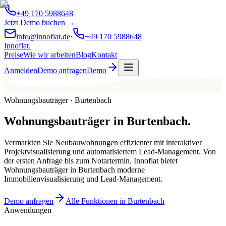
+49 170 5988648
Jetzt Demo buchen →
info@innoflat.de
·
+49 170 5988648
Innoflat
.
Preise
Wie wir arbeiten
Blog
Kontakt
Anmelden
Demo anfragen
Demo
Wohnungsbauträger · Burtenbach
Wohnungsbauträger
in
Burtenbach
.
Vermarkten Sie Neubauwohnungen effizienter mit interaktiver
Projektvisualisierung und automatisiertem Lead-Management. Von
der ersten Anfrage bis zum Notartermin. Innoflat bietet
Wohnungsbauträger in Burtenbach moderne
Immobilienvisualisierung und Lead-Management.
Demo anfragen
Alle Funktionen in Burtenbach
Anwendungen