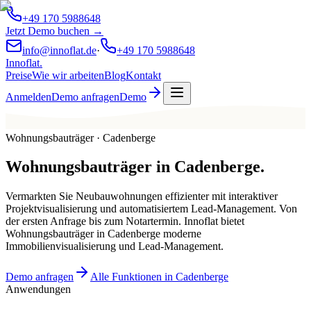
+49 170 5988648
Jetzt Demo buchen →
info@innoflat.de
·
+49 170 5988648
Innoflat
.
Preise
Wie wir arbeiten
Blog
Kontakt
Anmelden
Demo anfragen
Demo
Wohnungsbauträger · Cadenberge
Wohnungsbauträger
in
Cadenberge
.
Vermarkten Sie Neubauwohnungen effizienter mit interaktiver
Projektvisualisierung und automatisiertem Lead-Management. Von
der ersten Anfrage bis zum Notartermin. Innoflat bietet
Wohnungsbauträger in Cadenberge moderne
Immobilienvisualisierung und Lead-Management.
Demo anfragen
Alle Funktionen in Cadenberge
Anwendungen