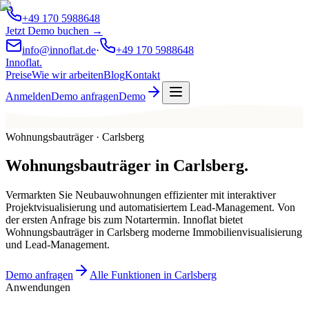
+49 170 5988648
Jetzt Demo buchen →
info@innoflat.de
·
+49 170 5988648
Innoflat
.
Preise
Wie wir arbeiten
Blog
Kontakt
Anmelden
Demo anfragen
Demo
Wohnungsbauträger · Carlsberg
Wohnungsbauträger
in
Carlsberg
.
Vermarkten Sie Neubauwohnungen effizienter mit interaktiver
Projektvisualisierung und automatisiertem Lead-Management. Von
der ersten Anfrage bis zum Notartermin. Innoflat bietet
Wohnungsbauträger in Carlsberg moderne Immobilienvisualisierung
und Lead-Management.
Demo anfragen
Alle Funktionen in Carlsberg
Anwendungen