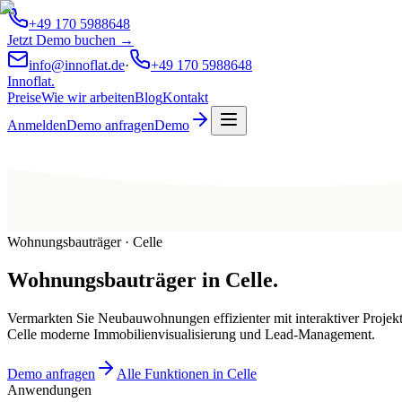
+49 170 5988648
Jetzt Demo buchen →
info@innoflat.de
·
+49 170 5988648
Innoflat
.
Preise
Wie wir arbeiten
Blog
Kontakt
Anmelden
Demo anfragen
Demo
Wohnungsbauträger · Celle
Wohnungsbauträger
in
Celle
.
Vermarkten Sie Neubauwohnungen effizienter mit interaktiver Projek
Celle moderne Immobilienvisualisierung und Lead-Management.
Demo anfragen
Alle Funktionen in Celle
Anwendungen