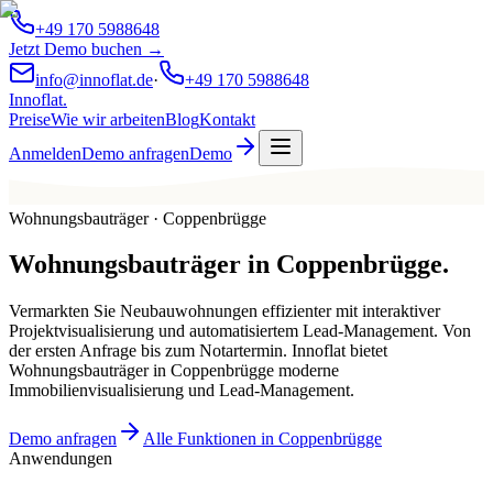
+49 170 5988648
Jetzt Demo buchen →
info@innoflat.de
·
+49 170 5988648
Innoflat
.
Preise
Wie wir arbeiten
Blog
Kontakt
Anmelden
Demo anfragen
Demo
Wohnungsbauträger · Coppenbrügge
Wohnungsbauträger
in
Coppenbrügge
.
Vermarkten Sie Neubauwohnungen effizienter mit interaktiver
Projektvisualisierung und automatisiertem Lead-Management. Von
der ersten Anfrage bis zum Notartermin. Innoflat bietet
Wohnungsbauträger in Coppenbrügge moderne
Immobilienvisualisierung und Lead-Management.
Demo anfragen
Alle Funktionen in Coppenbrügge
Anwendungen