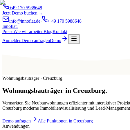
+49 170 5988648
Jetzt Demo buchen →
info@innoflat.de
·
+49 170 5988648
Innoflat
.
Preise
Wie wir arbeiten
Blog
Kontakt
Anmelden
Demo anfragen
Demo
Wohnungsbauträger · Creuzburg
Wohnungsbauträger
in
Creuzburg
.
Vermarkten Sie Neubauwohnungen effizienter mit interaktiver Projek
Creuzburg moderne Immobilienvisualisierung und Lead-Management
Demo anfragen
Alle Funktionen in Creuzburg
Anwendungen