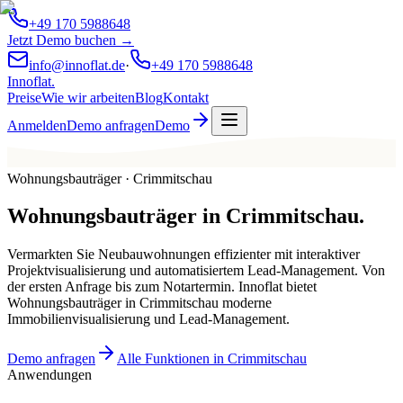
+49 170 5988648
Jetzt Demo buchen →
info@innoflat.de
·
+49 170 5988648
Innoflat
.
Preise
Wie wir arbeiten
Blog
Kontakt
Anmelden
Demo anfragen
Demo
Wohnungsbauträger · Crimmitschau
Wohnungsbauträger
in
Crimmitschau
.
Vermarkten Sie Neubauwohnungen effizienter mit interaktiver
Projektvisualisierung und automatisiertem Lead-Management. Von
der ersten Anfrage bis zum Notartermin. Innoflat bietet
Wohnungsbauträger in Crimmitschau moderne
Immobilienvisualisierung und Lead-Management.
Demo anfragen
Alle Funktionen in Crimmitschau
Anwendungen