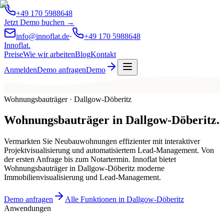
+49 170 5988648
Jetzt Demo buchen →
info@innoflat.de
·
+49 170 5988648
Innoflat
.
Preise
Wie wir arbeiten
Blog
Kontakt
Anmelden
Demo anfragen
Demo
Wohnungsbauträger · Dallgow-Döberitz
Wohnungsbauträger
in
Dallgow-Döberitz
.
Vermarkten Sie Neubauwohnungen effizienter mit interaktiver
Projektvisualisierung und automatisiertem Lead-Management. Von
der ersten Anfrage bis zum Notartermin. Innoflat bietet
Wohnungsbauträger in Dallgow-Döberitz moderne
Immobilienvisualisierung und Lead-Management.
Demo anfragen
Alle Funktionen in Dallgow-Döberitz
Anwendungen