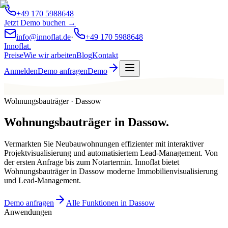
+49 170 5988648
Jetzt Demo buchen →
info@innoflat.de
·
+49 170 5988648
Innoflat
.
Preise
Wie wir arbeiten
Blog
Kontakt
Anmelden
Demo anfragen
Demo
Wohnungsbauträger · Dassow
Wohnungsbauträger
in
Dassow
.
Vermarkten Sie Neubauwohnungen effizienter mit interaktiver
Projektvisualisierung und automatisiertem Lead-Management. Von
der ersten Anfrage bis zum Notartermin. Innoflat bietet
Wohnungsbauträger in Dassow moderne Immobilienvisualisierung
und Lead-Management.
Demo anfragen
Alle Funktionen in Dassow
Anwendungen