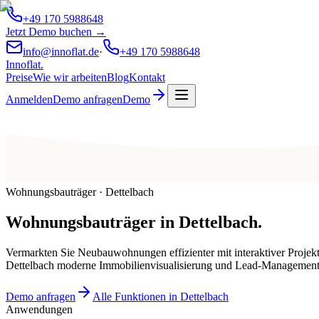
+49 170 5988648
Jetzt Demo buchen →
info@innoflat.de
·
+49 170 5988648
Innoflat
.
Preise
Wie wir arbeiten
Blog
Kontakt
Anmelden
Demo anfragen
Demo
Wohnungsbauträger · Dettelbach
Wohnungsbauträger
in
Dettelbach
.
Vermarkten Sie Neubauwohnungen effizienter mit interaktiver Projek
Dettelbach moderne Immobilienvisualisierung und Lead-Management
Demo anfragen
Alle Funktionen in Dettelbach
Anwendungen