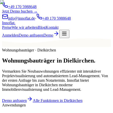
+49 170 5988648
Jetzt Demo buchen →
info@innoflat.de
·
+49 170 5988648
Innoflat
.
Preise
Wie wir arbeiten
Blog
Kontakt
Anmelden
Demo anfragen
Demo
Wohnungsbauträger · Dielkirchen
Wohnungsbauträger
in
Dielkirchen
.
Vermarkten Sie Neubauwohnungen effizienter mit interaktiver
Projektvisualisierung und automatisiertem Lead-Management. Von
der ersten Anfrage bis zum Notartermin. Innoflat bietet
Wohnungsbauträger in Dielkirchen moderne
Immobilienvisualisierung und Lead-Management.
Demo anfragen
Alle Funktionen in Dielkirchen
Anwendungen