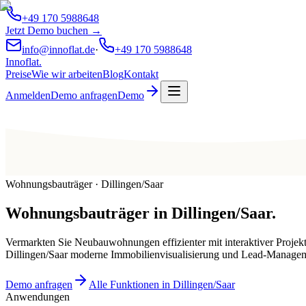
+49 170 5988648
Jetzt Demo buchen →
info@innoflat.de
·
+49 170 5988648
Innoflat
.
Preise
Wie wir arbeiten
Blog
Kontakt
Anmelden
Demo anfragen
Demo
Wohnungsbauträger · Dillingen/Saar
Wohnungsbauträger
in
Dillingen/Saar
.
Vermarkten Sie Neubauwohnungen effizienter mit interaktiver Projek
Dillingen/Saar moderne Immobilienvisualisierung und Lead-Manage
Demo anfragen
Alle Funktionen in Dillingen/Saar
Anwendungen