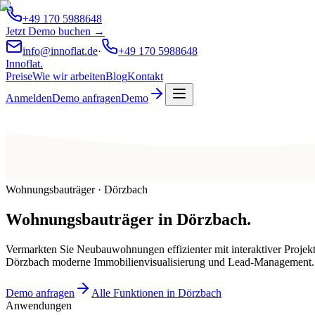
+49 170 5988648
Jetzt Demo buchen →
info@innoflat.de
·
+49 170 5988648
Innoflat
.
Preise
Wie wir arbeiten
Blog
Kontakt
Anmelden
Demo anfragen
Demo
Wohnungsbauträger · Dörzbach
Wohnungsbauträger
in
Dörzbach
.
Vermarkten Sie Neubauwohnungen effizienter mit interaktiver Projek
Dörzbach moderne Immobilienvisualisierung und Lead-Management.
Demo anfragen
Alle Funktionen in Dörzbach
Anwendungen