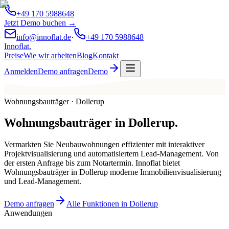
+49 170 5988648
Jetzt Demo buchen →
info@innoflat.de
·
+49 170 5988648
Innoflat
.
Preise
Wie wir arbeiten
Blog
Kontakt
Anmelden
Demo anfragen
Demo
Wohnungsbauträger · Dollerup
Wohnungsbauträger
in
Dollerup
.
Vermarkten Sie Neubauwohnungen effizienter mit interaktiver
Projektvisualisierung und automatisiertem Lead-Management. Von
der ersten Anfrage bis zum Notartermin. Innoflat bietet
Wohnungsbauträger in Dollerup moderne Immobilienvisualisierung
und Lead-Management.
Demo anfragen
Alle Funktionen in Dollerup
Anwendungen