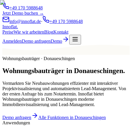
+49 170 5988648
Jetzt Demo buchen →
info@innoflat.de
·
+49 170 5988648
Innoflat
.
Preise
Wie wir arbeiten
Blog
Kontakt
Anmelden
Demo anfragen
Demo
Wohnungsbauträger · Donaueschingen
Wohnungsbauträger
in
Donaueschingen
.
Vermarkten Sie Neubauwohnungen effizienter mit interaktiver
Projektvisualisierung und automatisiertem Lead-Management. Von
der ersten Anfrage bis zum Notartermin. Innoflat bietet
Wohnungsbauträger in Donaueschingen moderne
Immobilienvisualisierung und Lead-Management.
Demo anfragen
Alle Funktionen in Donaueschingen
Anwendungen