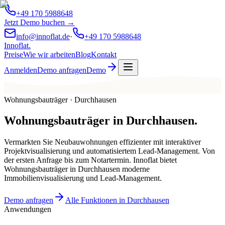
+49 170 5988648
Jetzt Demo buchen →
info@innoflat.de
·
+49 170 5988648
Innoflat
.
Preise
Wie wir arbeiten
Blog
Kontakt
Anmelden
Demo anfragen
Demo
Wohnungsbauträger · Durchhausen
Wohnungsbauträger
in
Durchhausen
.
Vermarkten Sie Neubauwohnungen effizienter mit interaktiver
Projektvisualisierung und automatisiertem Lead-Management. Von
der ersten Anfrage bis zum Notartermin. Innoflat bietet
Wohnungsbauträger in Durchhausen moderne
Immobilienvisualisierung und Lead-Management.
Demo anfragen
Alle Funktionen in Durchhausen
Anwendungen