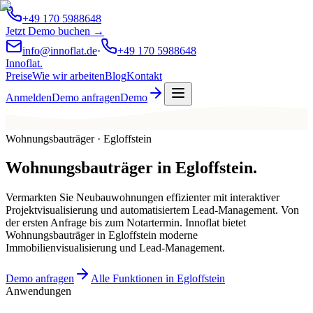
+49 170 5988648
Jetzt Demo buchen →
info@innoflat.de
·
+49 170 5988648
Innoflat
.
Preise
Wie wir arbeiten
Blog
Kontakt
Anmelden
Demo anfragen
Demo
Wohnungsbauträger · Egloffstein
Wohnungsbauträger
in
Egloffstein
.
Vermarkten Sie Neubauwohnungen effizienter mit interaktiver
Projektvisualisierung und automatisiertem Lead-Management. Von
der ersten Anfrage bis zum Notartermin. Innoflat bietet
Wohnungsbauträger in Egloffstein moderne
Immobilienvisualisierung und Lead-Management.
Demo anfragen
Alle Funktionen in Egloffstein
Anwendungen