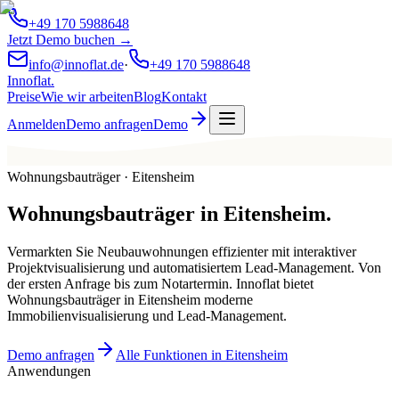
+49 170 5988648
Jetzt Demo buchen →
info@innoflat.de
·
+49 170 5988648
Innoflat
.
Preise
Wie wir arbeiten
Blog
Kontakt
Anmelden
Demo anfragen
Demo
Wohnungsbauträger · Eitensheim
Wohnungsbauträger
in
Eitensheim
.
Vermarkten Sie Neubauwohnungen effizienter mit interaktiver
Projektvisualisierung und automatisiertem Lead-Management. Von
der ersten Anfrage bis zum Notartermin. Innoflat bietet
Wohnungsbauträger in Eitensheim moderne
Immobilienvisualisierung und Lead-Management.
Demo anfragen
Alle Funktionen in Eitensheim
Anwendungen