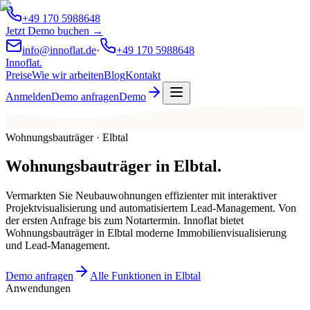
+49 170 5988648
Jetzt Demo buchen →
info@innoflat.de
·
+49 170 5988648
Innoflat
.
Preise
Wie wir arbeiten
Blog
Kontakt
Anmelden
Demo anfragen
Demo
Wohnungsbauträger · Elbtal
Wohnungsbauträger
in
Elbtal
.
Vermarkten Sie Neubauwohnungen effizienter mit interaktiver
Projektvisualisierung und automatisiertem Lead-Management. Von
der ersten Anfrage bis zum Notartermin. Innoflat bietet
Wohnungsbauträger in Elbtal moderne Immobilienvisualisierung
und Lead-Management.
Demo anfragen
Alle Funktionen in Elbtal
Anwendungen