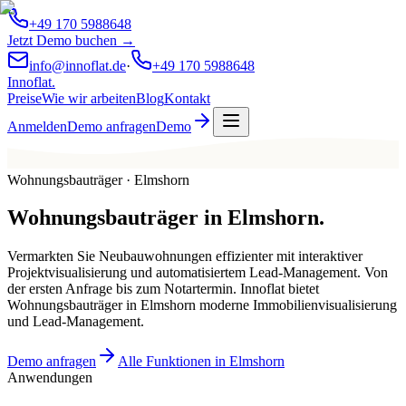
+49 170 5988648
Jetzt Demo buchen →
info@innoflat.de
·
+49 170 5988648
Innoflat
.
Preise
Wie wir arbeiten
Blog
Kontakt
Anmelden
Demo anfragen
Demo
Wohnungsbauträger · Elmshorn
Wohnungsbauträger
in
Elmshorn
.
Vermarkten Sie Neubauwohnungen effizienter mit interaktiver
Projektvisualisierung und automatisiertem Lead-Management. Von
der ersten Anfrage bis zum Notartermin. Innoflat bietet
Wohnungsbauträger in Elmshorn moderne Immobilienvisualisierung
und Lead-Management.
Demo anfragen
Alle Funktionen in Elmshorn
Anwendungen