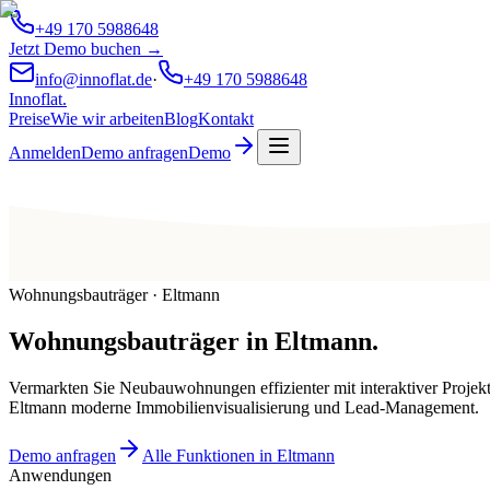
+49 170 5988648
Jetzt Demo buchen →
info@innoflat.de
·
+49 170 5988648
Innoflat
.
Preise
Wie wir arbeiten
Blog
Kontakt
Anmelden
Demo anfragen
Demo
Wohnungsbauträger · Eltmann
Wohnungsbauträger
in
Eltmann
.
Vermarkten Sie Neubauwohnungen effizienter mit interaktiver Projek
Eltmann moderne Immobilienvisualisierung und Lead-Management.
Demo anfragen
Alle Funktionen in Eltmann
Anwendungen