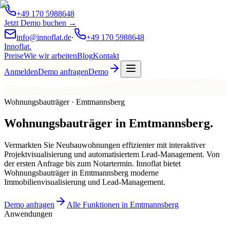
+49 170 5988648
Jetzt Demo buchen →
info@innoflat.de
·
+49 170 5988648
Innoflat
.
Preise
Wie wir arbeiten
Blog
Kontakt
Anmelden
Demo anfragen
Demo
Wohnungsbauträger · Emtmannsberg
Wohnungsbauträger
in
Emtmannsberg
.
Vermarkten Sie Neubauwohnungen effizienter mit interaktiver
Projektvisualisierung und automatisiertem Lead-Management. Von
der ersten Anfrage bis zum Notartermin. Innoflat bietet
Wohnungsbauträger in Emtmannsberg moderne
Immobilienvisualisierung und Lead-Management.
Demo anfragen
Alle Funktionen in Emtmannsberg
Anwendungen