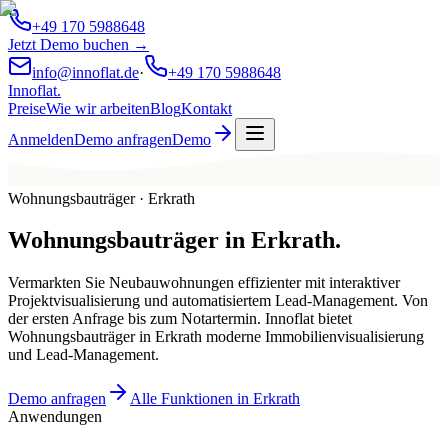
+49 170 5988648
Jetzt Demo buchen →
info@innoflat.de
·
+49 170 5988648
Innoflat
.
Preise
Wie wir arbeiten
Blog
Kontakt
Anmelden
Demo anfragen
Demo
Wohnungsbauträger · Erkrath
Wohnungsbauträger
in
Erkrath
.
Vermarkten Sie Neubauwohnungen effizienter mit interaktiver
Projektvisualisierung und automatisiertem Lead-Management. Von
der ersten Anfrage bis zum Notartermin. Innoflat bietet
Wohnungsbauträger in Erkrath moderne Immobilienvisualisierung
und Lead-Management.
Demo anfragen
Alle Funktionen in Erkrath
Anwendungen