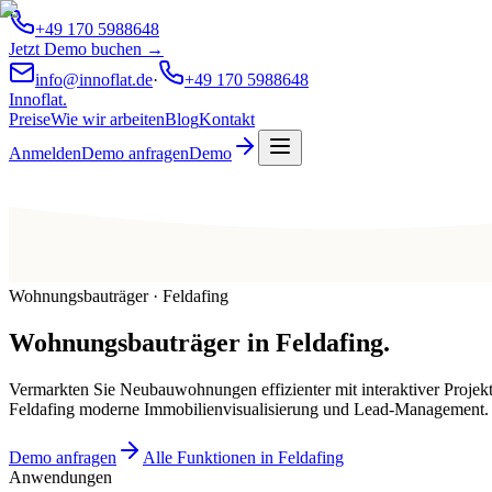
+49 170 5988648
Jetzt Demo buchen →
info@innoflat.de
·
+49 170 5988648
Innoflat
.
Preise
Wie wir arbeiten
Blog
Kontakt
Anmelden
Demo anfragen
Demo
Wohnungsbauträger · Feldafing
Wohnungsbauträger
in
Feldafing
.
Vermarkten Sie Neubauwohnungen effizienter mit interaktiver Projek
Feldafing moderne Immobilienvisualisierung und Lead-Management.
Demo anfragen
Alle Funktionen in Feldafing
Anwendungen