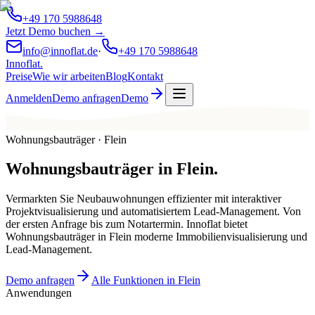
+49 170 5988648
Jetzt Demo buchen →
info@innoflat.de
·
+49 170 5988648
Innoflat
.
Preise
Wie wir arbeiten
Blog
Kontakt
Anmelden
Demo anfragen
Demo
Wohnungsbauträger · Flein
Wohnungsbauträger
in
Flein
.
Vermarkten Sie Neubauwohnungen effizienter mit interaktiver
Projektvisualisierung und automatisiertem Lead-Management. Von
der ersten Anfrage bis zum Notartermin. Innoflat bietet
Wohnungsbauträger in Flein moderne Immobilienvisualisierung und
Lead-Management.
Demo anfragen
Alle Funktionen in Flein
Anwendungen