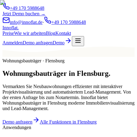
+49 170 5988648
Jetzt Demo buchen →
info@innoflat.de
·
+49 170 5988648
Innoflat
.
Preise
Wie wir arbeiten
Blog
Kontakt
Anmelden
Demo anfragen
Demo
Wohnungsbauträger · Flensburg
Wohnungsbauträger
in
Flensburg
.
Vermarkten Sie Neubauwohnungen effizienter mit interaktiver
Projektvisualisierung und automatisiertem Lead-Management. Von
der ersten Anfrage bis zum Notartermin. Innoflat bietet
Wohnungsbauträger in Flensburg moderne Immobilienvisualisierung
und Lead-Management.
Demo anfragen
Alle Funktionen in Flensburg
Anwendungen