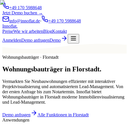
+49 170 5988648
Jetzt Demo buchen →
info@innoflat.de
·
+49 170 5988648
Innoflat
.
Preise
Wie wir arbeiten
Blog
Kontakt
Anmelden
Demo anfragen
Demo
Wohnungsbauträger · Florstadt
Wohnungsbauträger
in
Florstadt
.
Vermarkten Sie Neubauwohnungen effizienter mit interaktiver
Projektvisualisierung und automatisiertem Lead-Management. Von
der ersten Anfrage bis zum Notartermin. Innoflat bietet
Wohnungsbauträger in Florstadt moderne Immobilienvisualisierung
und Lead-Management.
Demo anfragen
Alle Funktionen in Florstadt
Anwendungen