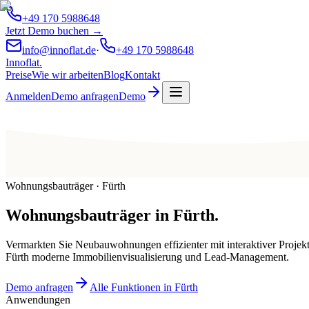
+49 170 5988648
Jetzt Demo buchen →
info@innoflat.de
·
+49 170 5988648
Innoflat
.
Preise
Wie wir arbeiten
Blog
Kontakt
Anmelden
Demo anfragen
Demo
Wohnungsbauträger · Fürth
Wohnungsbauträger
in
Fürth
.
Vermarkten Sie Neubauwohnungen effizienter mit interaktiver Projek
Fürth moderne Immobilienvisualisierung und Lead-Management.
Demo anfragen
Alle Funktionen in Fürth
Anwendungen