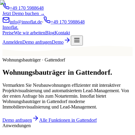
+49 170 5988648
Jetzt Demo buchen →
info@innoflat.de
·
+49 170 5988648
Innoflat
.
Preise
Wie wir arbeiten
Blog
Kontakt
Anmelden
Demo anfragen
Demo
Wohnungsbauträger · Gattendorf
Wohnungsbauträger
in
Gattendorf
.
Vermarkten Sie Neubauwohnungen effizienter mit interaktiver
Projektvisualisierung und automatisiertem Lead-Management. Von
der ersten Anfrage bis zum Notartermin. Innoflat bietet
Wohnungsbauträger in Gattendorf moderne
Immobilienvisualisierung und Lead-Management.
Demo anfragen
Alle Funktionen in Gattendorf
Anwendungen