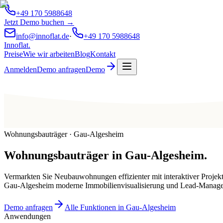
+49 170 5988648
Jetzt Demo buchen →
info@innoflat.de
·
+49 170 5988648
Innoflat
.
Preise
Wie wir arbeiten
Blog
Kontakt
Anmelden
Demo anfragen
Demo
Wohnungsbauträger · Gau-Algesheim
Wohnungsbauträger
in
Gau-Algesheim
.
Vermarkten Sie Neubauwohnungen effizienter mit interaktiver Projek
Gau-Algesheim moderne Immobilienvisualisierung und Lead-Manag
Demo anfragen
Alle Funktionen in Gau-Algesheim
Anwendungen