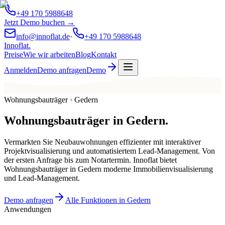
+49 170 5988648
Jetzt Demo buchen →
info@innoflat.de
·
+49 170 5988648
Innoflat
.
Preise
Wie wir arbeiten
Blog
Kontakt
Anmelden
Demo anfragen
Demo
Wohnungsbauträger · Gedern
Wohnungsbauträger
in
Gedern
.
Vermarkten Sie Neubauwohnungen effizienter mit interaktiver
Projektvisualisierung und automatisiertem Lead-Management. Von
der ersten Anfrage bis zum Notartermin. Innoflat bietet
Wohnungsbauträger in Gedern moderne Immobilienvisualisierung
und Lead-Management.
Demo anfragen
Alle Funktionen in Gedern
Anwendungen